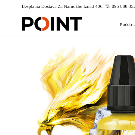
Preskoči
Besplatna Dostava Za Narudžbe Iznad 40€. ☏ 095 880 35
na
sadržaj
Početn