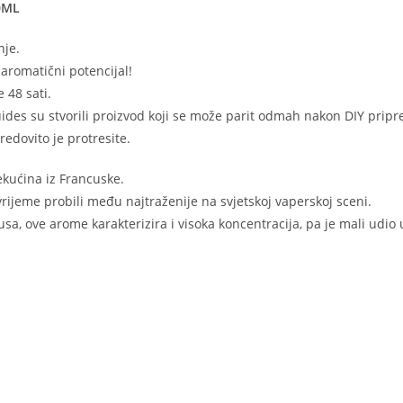
0ML
nje.
 aromatični potencijal!
 48 sati.
quides su stvorili proizvod koji se može parit odmah nakon DIY prip
redovito je protresite.
ekućina iz Francuske.
vrijeme probili među najtraženije na svjetskoj vaperskoj sceni.
a, ove arome karakterizira i visoka koncentracija, pa je mali udio u