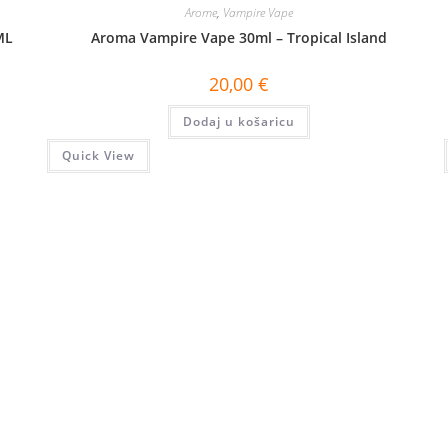
Arome
,
Vampire Vape
ML
Aroma Vampire Vape 30ml – Tropical Island
20,00
€
Dodaj u košaricu
Quick View