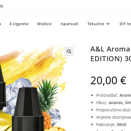
26
a
E-cigarete
Modovi
Isparivači
Tekućine
DIY t
A&L Aroma 
EDITION) 
20,00
€
Proizvođač:
Arome
Okus:
ananas, lim
Preporučeno dozi
Vrijeme dozrijeva
Pakiranje:
30ml