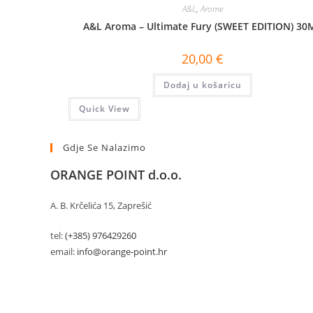
A&L
,
Arome
A&L Aroma – Ultimate Fury (SWEET EDITION) 30
20,00
€
Dodaj u košaricu
Quick View
Gdje Se Nalazimo
ORANGE POINT d.o.o.
A. B. Krčelića 15, Zaprešić
tel:
(+385) 976429260
email:
info@orange-point.hr