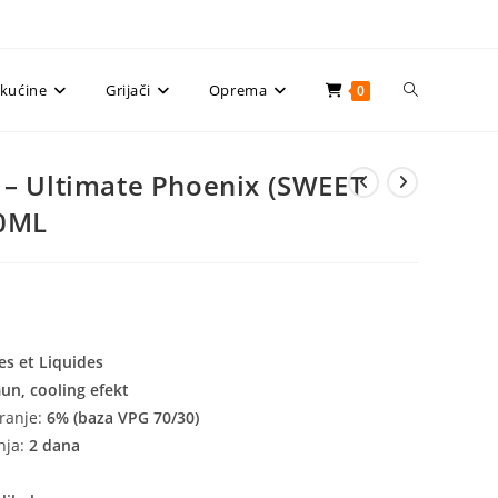
Uključi/isklju
ekućine
Grijači
Oprema
0
pretragu
– Ultimate Phoenix (SWEET
30ML
web-
stranice
s et Liquides
un, cooling efekt
ranje:
6% (baza VPG 70/30)
nja:
2 dana