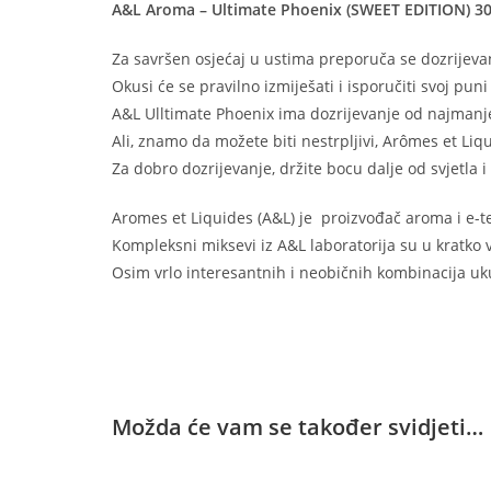
A&L Aroma – Ultimate Phoenix (SWEET EDITION) 3
Za savršen osjećaj u ustima preporuča se dozrijeva
Okusi će se pravilno izmiješati i isporučiti svoj puni
A&L Ulltimate Phoenix ima dozrijevanje od najmanje
Ali, znamo da možete biti nestrpljivi, Arômes et Li
Za dobro dozrijevanje, držite bocu dalje od svjetla i 
Aromes et Liquides (A&L) je proizvođač aroma i e-t
Kompleksni miksevi iz A&L laboratorija su u kratko 
Osim vrlo interesantnih i neobičnih kombinacija ukus
Možda će vam se također svidjeti…