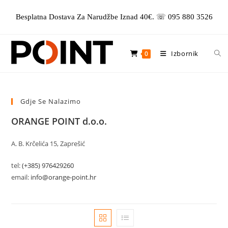
Preskoči
Besplatna Dostava Za Narudžbe Iznad 40€. ☏ 095 880 3526
na
sadržaj
Izbornik
0
Gdje Se Nalazimo
ORANGE POINT d.o.o.
A. B. Krčelića 15, Zaprešić
tel:
(+385) 976429260
email:
info@orange-point.hr