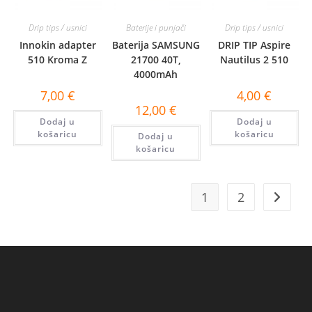
Drip tips / usnici
Baterije i punjači
Drip tips / usnici
Innokin adapter
Baterija SAMSUNG
DRIP TIP Aspire
510 Kroma Z
21700 40T,
Nautilus 2 510
4000mAh
7,00
€
4,00
€
12,00
€
Dodaj u
Dodaj u
košaricu
košaricu
Dodaj u
košaricu
1
2