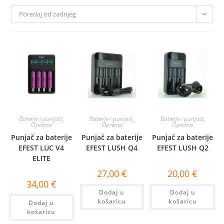
Poredaj od zadnjeg
Baterije i punjači
,
Baterije i punjači
,
Baterije i punjači
,
Oprema
Oprema
Oprema
Punjač za baterije
Punjač za baterije
Punjač za baterije
EFEST LUC V4
EFEST LUSH Q4
EFEST LUSH Q2
ELITE
27,00
€
20,00
€
34,00
€
Dodaj u
Dodaj u
košaricu
košaricu
Dodaj u
košaricu