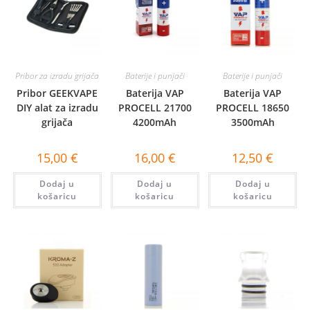
Pribor za izradu grijača
Baterije i punjači
Baterije i punjači
Pribor GEEKVAPE
Baterija VAP
Baterija VAP
DIY alat za izradu
PROCELL 21700
PROCELL 18650
grijača
4200mAh
3500mAh
15,00
€
16,00
€
12,50
€
Dodaj u
Dodaj u
Dodaj u
košaricu
košaricu
košaricu