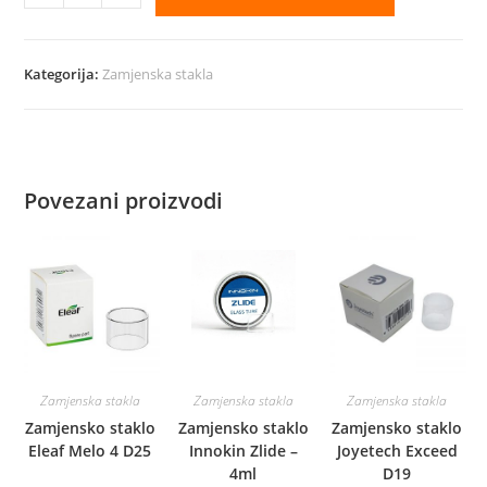
staklo
Innokin
Zlide
Kategorija:
Zamjenska stakla
-
2ml
količina
Povezani proizvodi
Zamjenska stakla
Zamjenska stakla
Zamjenska stakla
Zamjensko staklo
Zamjensko staklo
Zamjensko staklo
Eleaf Melo 4 D25
Innokin Zlide –
Joyetech Exceed
4ml
D19