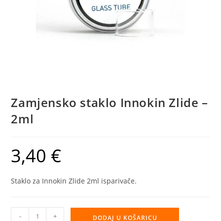
Zamjensko staklo Innokin Zlide –
2ml
3,40
€
Staklo za Innokin Zlide 2ml isparivače.
Zamjensko
-
+
DODAJ U KOŠARICU