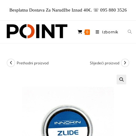
Preskoči
Besplatna Dostava Za Narudžbe Iznad 40€. ☏ 095 880 3526
na
sadržaj
Izbornik
0
Prethodni proizvod
Slijedeći proizvod