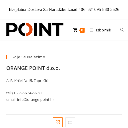
Preskoči
Besplatna Dostava Za Narudžbe Iznad 40€. ☏ 095 880 3526
na
sadržaj
Izbornik
0
Gdje Se Nalazimo
ORANGE POINT d.o.o.
A. B. Krčelića 15, Zaprešić
tel:
(+385) 976429260
email:
info@orange-point.hr