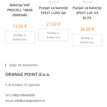
Oprema
Oprema
Baterija VAP
Punjač za baterije
Punjač za baterije
PROCELL 18650
EFEST LUSH Q4
EFEST LUC V4
3500mAh
ELITE
27,00
€
12,50
€
34,00
€
Dodaj u
Dodaj u
košaricu
Dodaj u
košaricu
košaricu
Gdje Se Nalazimo
ORANGE POINT d.o.o.
A. B. Krčelića 15, Zaprešić
tel:
(+385) 976429260
email:
info@orange-point.hr