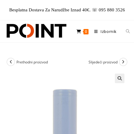
Preskoči
Besplatna Dostava Za Narudžbe Iznad 40€. ☏ 095 880 3526
na
sadržaj
Izbornik
0
Prethodni proizvod
Slijedeći proizvod