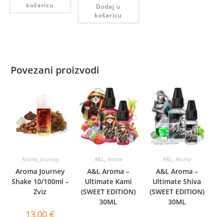
košaricu
Dodaj u
košaricu
Povezani proizvodi
Arome
,
Journey
A&L
,
Arome
A&L
,
Arome
Aroma Journey
A&L Aroma –
A&L Aroma –
Shake 10/100ml –
Ultimate Kami
Ultimate Shiva
Zviz
(SWEET EDITION)
(SWEET EDITION)
30ML
30ML
13,00
€