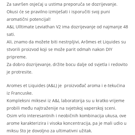
Za savršen osjećaj u ustima preporuča se dozrijevanje.
Okusi će se pravilno izmiješati i isporučiti svoj puni
aromatični potencijal!
A&L Ulltimate Leviathan V2 ima dozrijevanje od najmanje 48
sati.
Ali, znamo da možete biti nestrpljivi, Arômes et Liquides su
stvorili proizvod koji se može parit odmah nakon DIY
pripreme.
Za dobro dozrijevanje, držite bocu dalje od svjetla i redovito
je protresite.
Aromes et Liquides (A&L) je proizvođač aroma i e-tekućina
iz Francuske.
Kompleksni miksevi iz A&L laboratorija su u kratko vrijeme
probili među najtraženije na svjetskoj vaperskoj sceni.
Osim vrlo interesantnih i neobičnih kombinacija ukusa, ove
arome karakterizira i visoka koncentracija, pa je mali udio u
miksu što je dovoljno za ultimativni užitak.