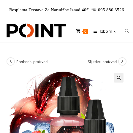
Preskoči
Besplatna Dostava Za Narudžbe Iznad 40€. ☏ 095 880 3526
na
sadržaj
Izbornik
0
Prethodni proizvod
Slijedeći proizvod