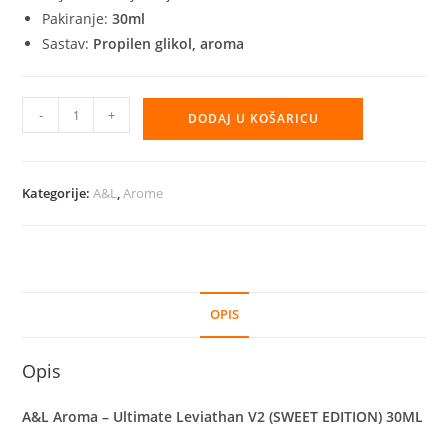
Pakiranje:
30ml
Sastav:
Propilen glikol, aroma
A&L
-
+
DODAJ U KOŠARICU
Aroma
-
Ultimate
Kategorije:
A&L
,
Arome
Leviathan
V2
(SWEET
EDITION)
30ML
OPIS
količina
Opis
A&L Aroma – Ultimate Leviathan V2 (SWEET EDITION) 30ML