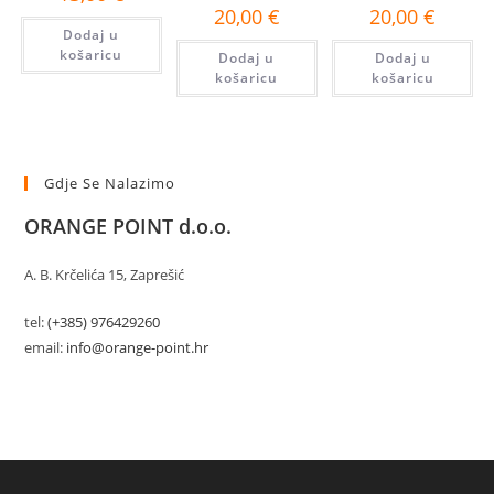
20,00
€
20,00
€
Dodaj u
košaricu
Dodaj u
Dodaj u
košaricu
košaricu
Gdje Se Nalazimo
ORANGE POINT d.o.o.
A. B. Krčelića 15, Zaprešić
tel:
(+385) 976429260
email:
info@orange-point.hr