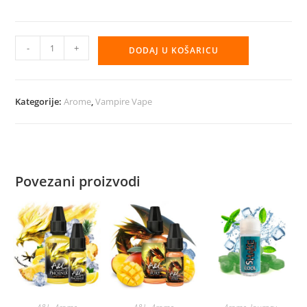
Aroma
-
+
DODAJ U KOŠARICU
Vampire
Vape
30ml
Kategorije:
Arome
,
Vampire Vape
–
Tropical
Island
količina
Povezani proizvodi