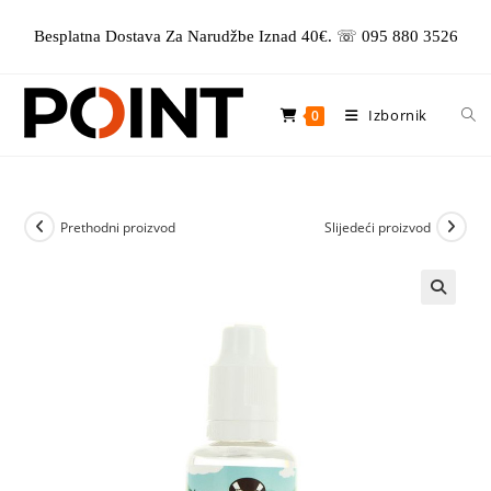
Preskoči
Besplatna Dostava Za Narudžbe Iznad 40€. ☏ 095 880 3526
na
sadržaj
Izbornik
0
Prethodni proizvod
Slijedeći proizvod