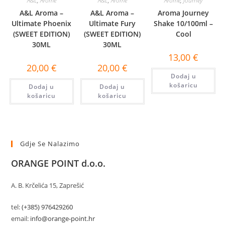
A&L
,
Arome
A&L
,
Arome
Arome
,
Journey
A&L Aroma –
A&L Aroma –
Aroma Journey
Ultimate Phoenix
Ultimate Fury
Shake 10/100ml –
(SWEET EDITION)
(SWEET EDITION)
Cool
30ML
30ML
13,00
€
20,00
€
20,00
€
Dodaj u
košaricu
Dodaj u
Dodaj u
košaricu
košaricu
Gdje Se Nalazimo
ORANGE POINT d.o.o.
A. B. Krčelića 15, Zaprešić
tel:
(+385) 976429260
email:
info@orange-point.hr