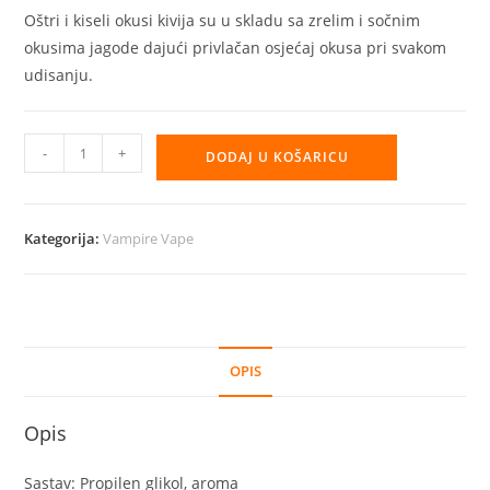
Oštri i kiseli okusi kivija su u skladu sa zrelim i sočnim
okusima jagode dajući privlačan osjećaj okusa pri svakom
udisanju.
Aroma
-
+
DODAJ U KOŠARICU
Vampire
Vape
30ml
Kategorija:
Vampire Vape
–
Strawberry
Kiwi
količina
OPIS
Opis
Sastav: Propilen glikol, aroma