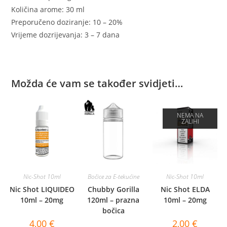
Količina arome: 30 ml
Preporučeno doziranje: 10 – 20%
Vrijeme dozrijevanja: 3 – 7 dana
Možda će vam se također svidjeti…
NEMA NA
ZALIHI
Nic-Shot 10ml
Bočice za E-tekućine
Nic-Shot 10ml
Nic Shot LIQUIDEO
Chubby Gorilla
Nic Shot ELDA
10ml – 20mg
120ml – prazna
10ml – 20mg
bočica
4,00
€
2,00
€