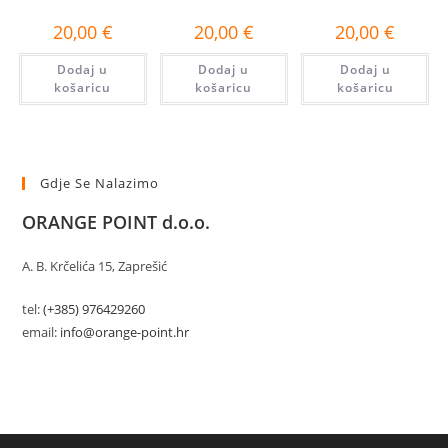
20,00
€
20,00
€
20,00
€
Dodaj u
Dodaj u
Dodaj u
košaricu
košaricu
košaricu
Gdje Se Nalazimo
ORANGE POINT d.o.o.
A. B. Krčelića 15, Zaprešić
tel:
(+385) 976429260
email:
info@orange-point.hr