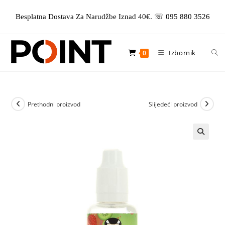
Preskoči
Besplatna Dostava Za Narudžbe Iznad 40€. ☏ 095 880 3526
na
sadržaj
Izbornik
0
Prethodni proizvod
Slijedeći proizvod