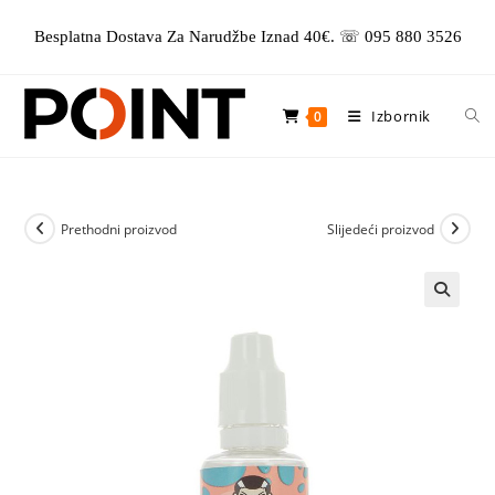
Preskoči
Besplatna Dostava Za Narudžbe Iznad 40€. ☏ 095 880 3526
na
sadržaj
Izbornik
0
Prethodni proizvod
Slijedeći proizvod