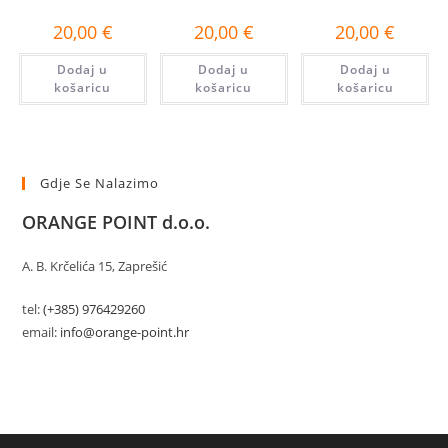
20,00
€
20,00
€
20,00
€
Dodaj u
Dodaj u
Dodaj u
košaricu
košaricu
košaricu
Gdje Se Nalazimo
ORANGE POINT d.o.o.
A. B. Krčelića 15, Zaprešić
tel:
(+385) 976429260
email:
info@orange-point.hr