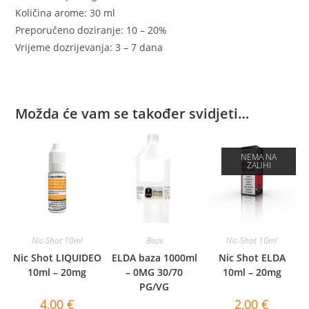
Količina arome: 30 ml
Preporučeno doziranje: 10 – 20%
Vrijeme dozrijevanja: 3 – 7 dana
Možda će vam se također svidjeti…
NEMA NA
ZALIHI
Nic-Shot 10ml
Baze
Nic-Shot 10ml
Nic Shot LIQUIDEO
ELDA baza 1000ml
Nic Shot ELDA
10ml – 20mg
– 0MG 30/70
10ml – 20mg
PG/VG
4,00
€
2,00
€