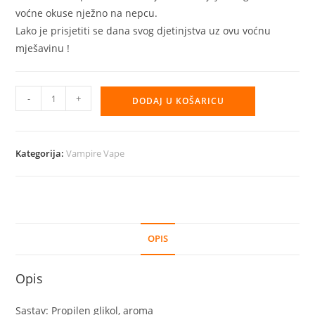
voćne okuse nježno na nepcu.
Lako je prisjetiti se dana svog djetinjstva uz ovu voćnu
mješavinu !
Aroma
-
+
DODAJ U KOŠARICU
Vampire
Vape
30ml
Kategorija:
Vampire Vape
–
Bubblegum
količina
OPIS
Opis
Sastav: Propilen glikol, aroma