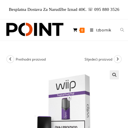
Preskoči
Besplatna Dostava Za Narudžbe Iznad 40€. ☏ 095 880 3526
na
sadržaj
Izbornik
0
Prethodni proizvod
Slijedeći proizvod