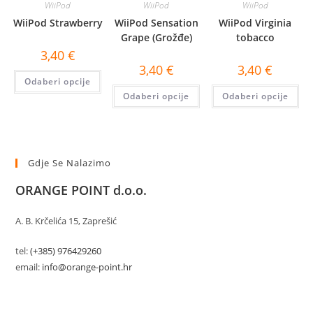
WiiPod
WiiPod
WiiPod
WiiPod Strawberry
WiiPod Sensation
WiiPod Virginia
Grape (Grožđe)
tobacco
3,40
€
3,40
€
3,40
€
Ovaj
Odaberi opcije
proizvod
Ovaj
Ov
ima
Odaberi opcije
Odaberi opcije
proizvod
pr
više
ima
im
varijanti.
više
viš
Opcije
varijanti.
var
se
Opcije
Op
mogu
se
se
odabrati
mogu
mo
na
Gdje Se Nalazimo
odabrati
oda
stranici
na
na
proizvoda
stranici
str
ORANGE POINT d.o.o.
proizvoda
pr
A. B. Krčelića 15, Zaprešić
tel:
(+385) 976429260
email:
info@orange-point.hr