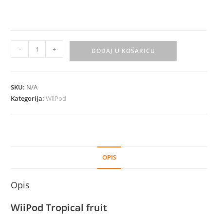
WiiPod
-
+
DODAJ U KOŠARICU
Tropical
fruit
količina
SKU:
N/A
Kategorija:
WiiPod
OPIS
Opis
WiiPod Tropical fruit