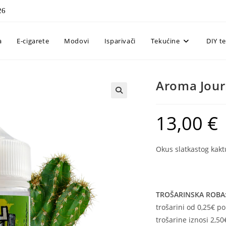
26
a
E-cigarete
Modovi
Isparivači
Tekućine
DIY t
Aroma Jour
13,00
€
Okus slatkastog kak
TROŠARINSKA ROBA
trošarini od 0,25€ po 
trošarine iznosi 2,50