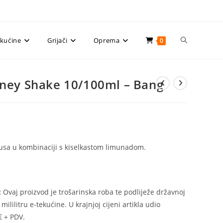
Uključi/isklju
ekućine
Grijači
Oprema
0
pretragu
ney Shake 10/100ml – Bang
web-
tusa u kombinaciji s kiselkastom limunadom.
stranice
:
Ovaj proizvod je trošarinska roba te podliježe državnoj
mililitru e-tekućine. U krajnjoj cijeni artikla udio
€ + PDV.