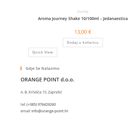
Journey
Aroma Journey Shake 10/100ml – Jedanaestica
13,00
€
Dodaj u košaricu
Quick View
Gdje Se Nalazimo
ORANGE POINT d.o.o.
A. B. Krčelića 15, Zaprešić
tel:
(+385) 976429260
email:
info@orange-point.hr