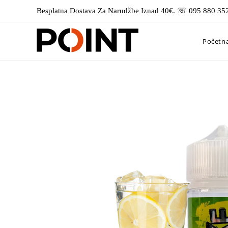
Preskoči
Besplatna Dostava Za Narudžbe Iznad 40€. ☏ 095 880 35
na
sadržaj
Početn