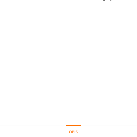
Tobacco
Blend
količina
OPIS