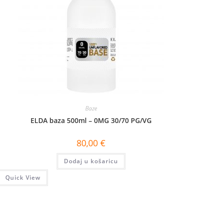
Baze
ELDA baza 500ml – 0MG 30/70 PG/VG
80,00
€
Dodaj u košaricu
Quick View