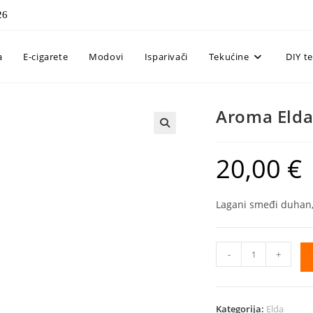
26
a
E-cigarete
Modovi
Isparivači
Tekućine
DIY t
Aroma Elda
20,00
€
Lagani smeđi duhan,
Aroma
-
+
Elda
10ml
–
Kategorija:
Elda