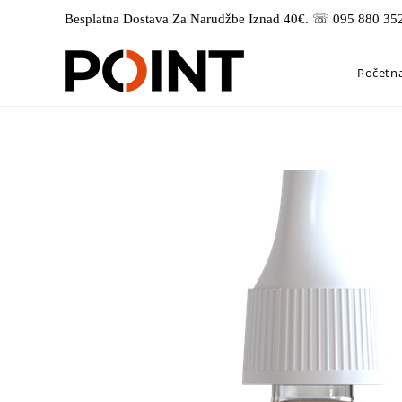
Preskoči
Besplatna Dostava Za Narudžbe Iznad 40€. ☏ 095 880 35
na
sadržaj
Početn