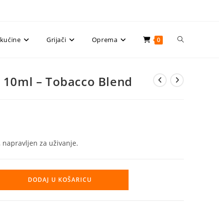
Uključi/isklju
ekućine
Grijači
Oprema
0
pretragu
 10ml – Tobacco Blend
web-
 napravljen za uživanje.
stranice
DODAJ U KOŠARICU