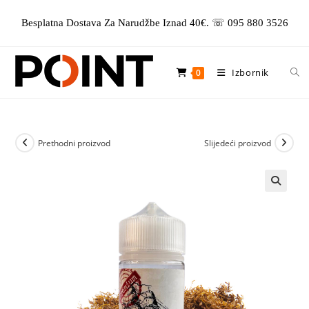
Preskoči
Besplatna Dostava Za Narudžbe Iznad 40€. ☏ 095 880 3526
na
sadržaj
Izbornik
0
Prethodni proizvod
Slijedeći proizvod