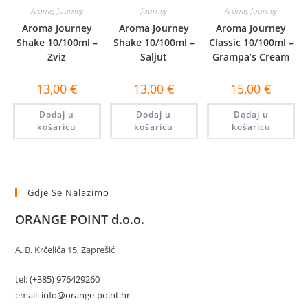
Arome
,
Journey
Journey
Arome
,
Journey
Aroma Journey
Aroma Journey
Aroma Journey
Shake 10/100ml –
Shake 10/100ml –
Classic 10/100ml –
Zviz
Saljut
Grampa’s Cream
13,00
€
13,00
€
15,00
€
Dodaj u
Dodaj u
Dodaj u
košaricu
košaricu
košaricu
Gdje Se Nalazimo
ORANGE POINT d.o.o.
A. B. Krčelića 15, Zaprešić
tel:
(+385) 976429260
email:
info@orange-point.hr