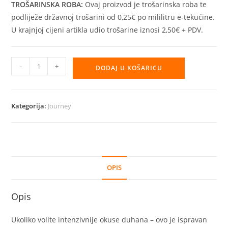
TROŠARINSKA ROBA:
Ovaj proizvod je trošarinska roba te
podliježe državnoj trošarini od 0,25€ po mililitru e-tekućine.
U krajnjoj cijeni artikla udio trošarine iznosi 2,50€ + PDV.
Aroma
-
+
DODAJ U KOŠARICU
Journey
Discovery
10/100ml
Kategorija:
Journey
–
Desert
Ship
količina
OPIS
Opis
Ukoliko volite intenzivnije okuse duhana – ovo je ispravan