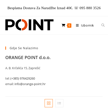
Preskoči
Besplatna Dostava Za Narudžbe Iznad 40€. ☏ 095 880 3526
na
sadržaj
Izbornik
0
Gdje Se Nalazimo
ORANGE POINT d.o.o.
A. B. Krčelića 15, Zaprešić
tel:
(+385) 976429260
email:
info@orange-point.hr