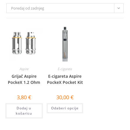
Poredaj od zadnjeg
Aspire
E-cigarete
Grijač Aspire
E-cigareta Aspire
PockeX 1.2 Ohm
PockeX Pocket Kit
3,80
€
30,00
€
Ovaj
Dodaj u
Odaberi opcije
proizvod
ima
košaricu
više
varijanti.
Opcije
se