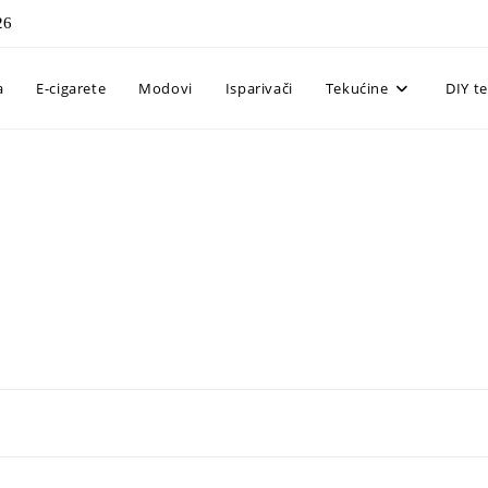
26
a
E-cigarete
Modovi
Isparivači
Tekućine
DIY t