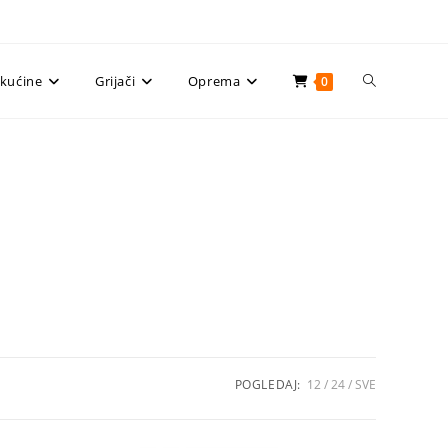
Uključi/isklju
ekućine
Grijači
Oprema
0
pretragu
web-
stranice
POGLEDAJ:
12
24
SVE