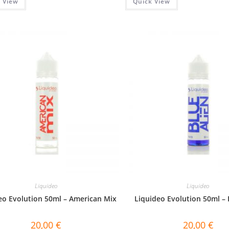
 View
Quick View
Liquideo
Liquideo
eo Evolution 50ml – American Mix
Liquideo Evolution 50ml – 
20,00
€
20,00
€