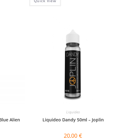
Quick View
Liquideo
Blue Alien
Liquideo Dandy 50ml – Joplin
20,00
€