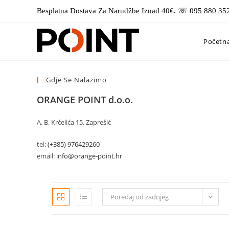
Preskoči
Besplatna Dostava Za Narudžbe Iznad 40€. ☏ 095 880 35
na
sadržaj
Početn
Gdje Se Nalazimo
ORANGE POINT d.o.o.
A. B. Krčelića 15, Zaprešić
tel:
(+385) 976429260
email:
info@orange-point.hr
Poredaj od zadnjeg