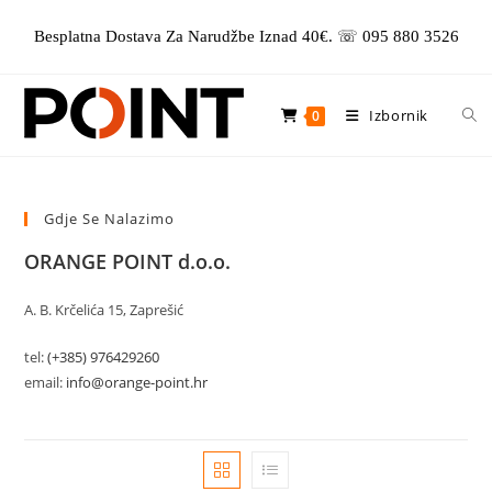
Preskoči
Besplatna Dostava Za Narudžbe Iznad 40€. ☏ 095 880 3526
na
sadržaj
Izbornik
0
Gdje Se Nalazimo
ORANGE POINT d.o.o.
A. B. Krčelića 15, Zaprešić
tel:
(+385) 976429260
email:
info@orange-point.hr