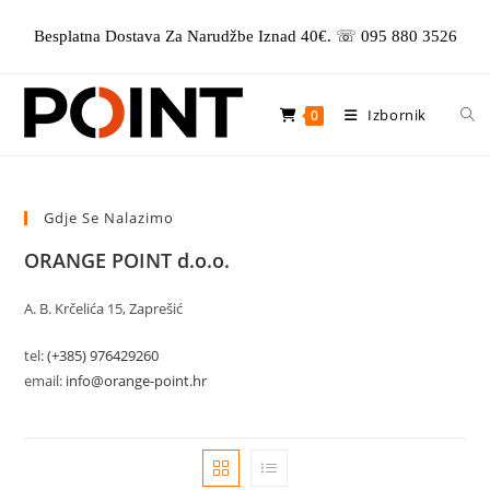
Preskoči
Besplatna Dostava Za Narudžbe Iznad 40€. ☏ 095 880 3526
na
sadržaj
Izbornik
0
Gdje Se Nalazimo
ORANGE POINT d.o.o.
A. B. Krčelića 15, Zaprešić
tel:
(+385) 976429260
email:
info@orange-point.hr