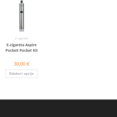
mogu
odabrati
na
stranici
proizvoda
E-cigarete
E-cigareta Aspire
PockeX Pocket Kit
30,00
€
Ovaj
Odaberi opcije
proizvod
ima
više
varijanti.
Opcije
se
mogu
odabrati
na
stranici
proizvoda