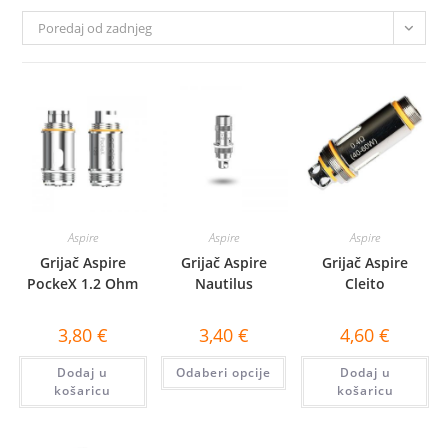
Poredaj od zadnjeg
Aspire
Aspire
Aspire
Grijač Aspire
Grijač Aspire
Grijač Aspire
PockeX 1.2 Ohm
Nautilus
Cleito
3,80
€
3,40
€
4,60
€
Ovaj
Dodaj u
Odaberi opcije
Dodaj u
proizvod
ima
košaricu
košaricu
više
varijanti.
Opcije
se