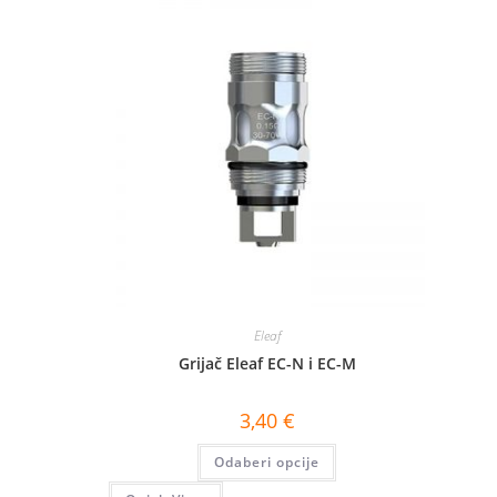
Eleaf
Grijač Eleaf EC-N i EC-M
3,40
€
Ovaj
Odaberi opcije
proizvod
ima
više