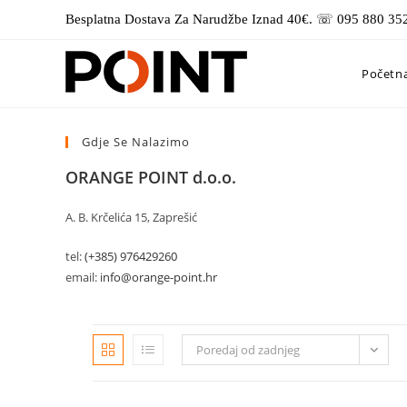
Preskoči
Besplatna Dostava Za Narudžbe Iznad 40€. ☏ 095 880 35
na
sadržaj
Početn
Gdje Se Nalazimo
ORANGE POINT d.o.o.
A. B. Krčelića 15, Zaprešić
tel:
(+385) 976429260
email:
info@orange-point.hr
Poredaj od zadnjeg