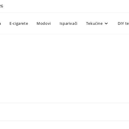
26
a
E-cigarete
Modovi
Isparivači
Tekućine
DIY t