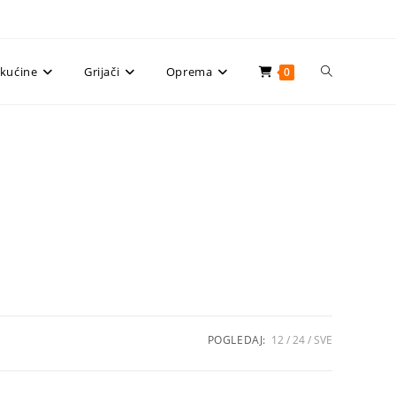
Uključi/isklju
ekućine
Grijači
Oprema
0
pretragu
web-
stranice
POGLEDAJ:
12
24
SVE